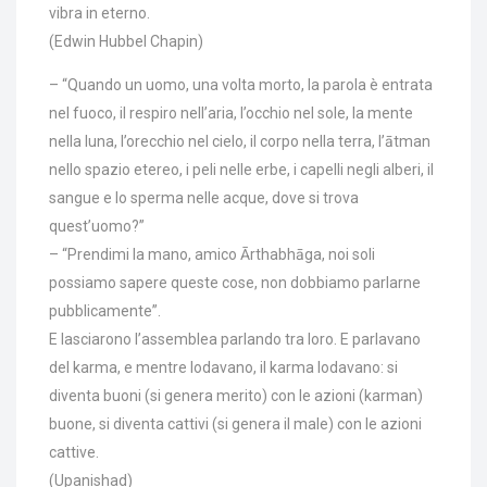
vibra in eterno.
(Edwin Hubbel Chapin)
– “Quando un uomo, una volta morto, la parola è entrata
nel fuoco, il respiro nell’aria, l’occhio nel sole, la mente
nella luna, l’orecchio nel cielo, il corpo nella terra, l’ātman
nello spazio etereo, i peli nelle erbe, i capelli negli alberi, il
sangue e lo sperma nelle acque, dove si trova
quest’uomo?”
– “Prendimi la mano, amico Ārthabhāga, noi soli
possiamo sapere queste cose, non dobbiamo parlarne
pubblicamente”.
E lasciarono l’assemblea parlando tra loro. E parlavano
del karma, e mentre lodavano, il karma lodavano: si
diventa buoni (si genera merito) con le azioni (karman)
buone, si diventa cattivi (si genera il male) con le azioni
cattive.
(Upanishad)