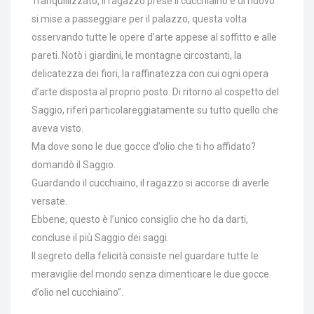
Tranquillizzato, il ragazzo prese il cucchiaino e di nuovo
si mise a passeggiare per il palazzo, questa volta
osservando tutte le opere d’arte appese al soffitto e alle
pareti. Notò i giardini, le montagne circostanti, la
delicatezza dei fiori, la raffinatezza con cui ogni opera
d’arte disposta al proprio posto. Di ritorno al cospetto del
Saggio, riferì particolareggiatamente su tutto quello che
aveva visto.
Ma dove sono le due gocce d’olio che ti ho affidato?
domandò il Saggio.
Guardando il cucchiaino, il ragazzo si accorse di averle
versate.
Ebbene, questo è l’unico consiglio che ho da darti,
concluse il più Saggio dei saggi.
Il segreto della felicità consiste nel guardare tutte le
meraviglie del mondo senza dimenticare le due gocce
d’olio nel cucchiaino”.