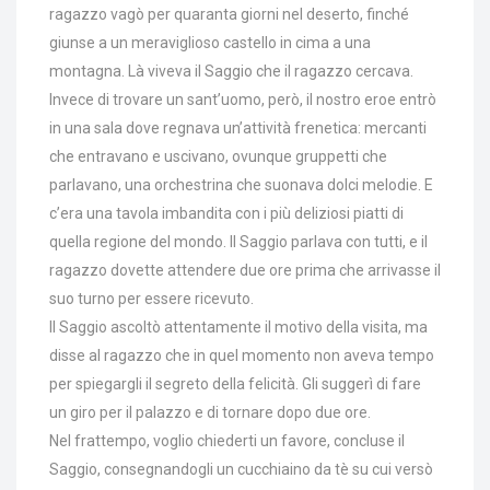
ragazzo vagò per quaranta giorni nel deserto, finché
giunse a un meraviglioso castello in cima a una
montagna. Là viveva il Saggio che il ragazzo cercava.
Invece di trovare un sant’uomo, però, il nostro eroe entrò
in una sala dove regnava un’attività frenetica: mercanti
che entravano e uscivano, ovunque gruppetti che
parlavano, una orchestrina che suonava dolci melodie. E
c’era una tavola imbandita con i più deliziosi piatti di
quella regione del mondo. Il Saggio parlava con tutti, e il
ragazzo dovette attendere due ore prima che arrivasse il
suo turno per essere ricevuto.
Il Saggio ascoltò attentamente il motivo della visita, ma
disse al ragazzo che in quel momento non aveva tempo
per spiegargli il segreto della felicità. Gli suggerì di fare
un giro per il palazzo e di tornare dopo due ore.
Nel frattempo, voglio chiederti un favore, concluse il
Saggio, consegnandogli un cucchiaino da tè su cui versò