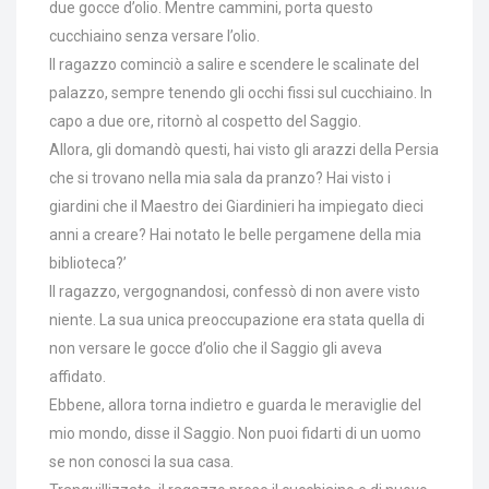
due gocce d’olio. Mentre cammini, porta questo
cucchiaino senza versare l’olio.
Il ragazzo cominciò a salire e scendere le scalinate del
palazzo, sempre tenendo gli occhi fissi sul cucchiaino. In
capo a due ore, ritornò al cospetto del Saggio.
Allora, gli domandò questi, hai visto gli arazzi della Persia
che si trovano nella mia sala da pranzo? Hai visto i
giardini che il Maestro dei Giardinieri ha impiegato dieci
anni a creare? Hai notato le belle pergamene della mia
biblioteca?’
Il ragazzo, vergognandosi, confessò di non avere visto
niente. La sua unica preoccupazione era stata quella di
non versare le gocce d’olio che il Saggio gli aveva
affidato.
Ebbene, allora torna indietro e guarda le meraviglie del
mio mondo, disse il Saggio. Non puoi fidarti di un uomo
se non conosci la sua casa.