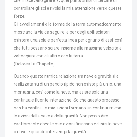
che li facevano girare. A quel punto smisi di cercare di
controllare gli sci e rivolsi la mia attenzione verso queste
forze.
Gli avvallamenti e le forme della terra automaticamente
mostrano la via da seguire; e per degli abili sciatori
esisterà una sola e perfetta linea per ognuno di essi, così
che tutti possano sciare insieme alla massima velocità e
volteggiare con gli altri e con la terra.
(Dolores La Chapelle)
Quando questa ritmica relazione tra neve e gravità si è
realizzata su di un pendio ripido non esiste più un io, una
montagna, così come la neve, ma esiste solo una
continua e fluente interazione. So che questo processo
non ha confini. Le mie azioni formano un continuum con
le azioni della neve e della gravità. Non posso dire
esattamente dove le mie azioni finiscano ed inizi la neve
o dove e quando intervenga la gravità.