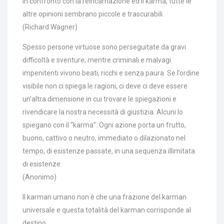
In confronto con la reincarnazione ed il karma, tutte le
altre opinioni sembrano piccole e trascurabili.
(Richard Wagner)
Spesso persone virtuose sono perseguitate da gravi
difficoltà e sventure, mentre criminali e malvagi
impenitenti vivono beati, ricchi e senza paura. Se l’ordine
visibile non ci spiega le ragioni, ci deve ci deve essere
un’altra dimensione in cui trovare le spiegazioni e
rivendicare la nostra necessità di giustizia. Alcuni lo
spiegano con il “karma”. Ogni azione porta un frutto,
buono, cattivo o neutro, immediato o dilazionato nel
tempo, di esistenze passate, in una sequenza illimitata
di esistenze.
(Anonimo)
Il karman umano non è che una frazione del karman
universale e questa totalità del karman corrisponde al
destino.