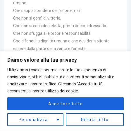
umana.
Che sappia sorridere dei propri errori.
Che non si gonfi di vittorie.
Che non si consideri eletta, prima ancora di esserlo.
Che non sfugga alle proprie responsabilità.
Che difenda la dignità umana e che desideri soltanto
essere dalla parte della verità e l’onestà.
L’essenziale è ciò che fa sì che la vita valga la pena di
Diamo valore alla tua privacy
essere vissuta.
Utilizziamo i cookie per migliorare la tua esperienza di
Voglio circondarmi di gente che sappia arrivare al cuore
navigazione, offrirti pubblicità o contenuti personalizzati e
delle persone…
analizzare il nostro traffico. Cliccando “Accetta tutti”,
Gente alla quale i duri colpi della vita, hanno insegnato a
acconsenti al nostro utilizzo dei cookie.
crescere con sottili tocchi nell’anima.
Sì… ho fretta… di vivere con intensità, che solo la maturità
Accettare tutto
mi può dare.
Pretendo di non sprecare nemmeno una caramella di
Personalizza
Rifiuta tutto
quelle che mi rimangono…