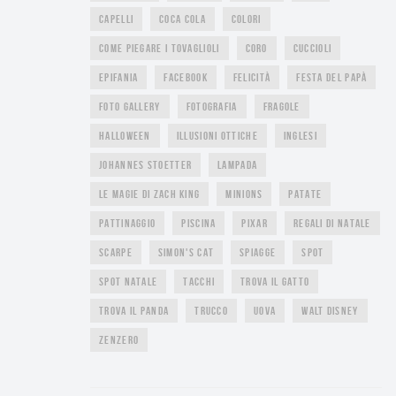
CAPELLI
COCA COLA
COLORI
COME PIEGARE I TOVAGLIOLI
CORO
CUCCIOLI
EPIFANIA
FACEBOOK
FELICITÀ
FESTA DEL PAPÀ
FOTO GALLERY
FOTOGRAFIA
FRAGOLE
HALLOWEEN
ILLUSIONI OTTICHE
INGLESI
JOHANNES STOETTER
LAMPADA
LE MAGIE DI ZACH KING
MINIONS
PATATE
PATTINAGGIO
PISCINA
PIXAR
REGALI DI NATALE
SCARPE
SIMON'S CAT
SPIAGGE
SPOT
SPOT NATALE
TACCHI
TROVA IL GATTO
TROVA IL PANDA
TRUCCO
UOVA
WALT DISNEY
ZENZERO