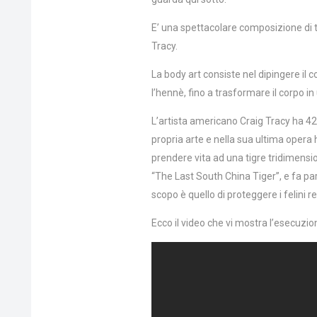
E’ una spettacolare composizione di tr
Tracy.
La body art consiste nel dipingere il
l’hennè, fino a trasformare il corpo in
L’artista americano Craig Tracy ha 42
propria arte e nella sua ultima opera
prendere vita ad una tigre tridimensio
“The Last South China Tiger”, e fa par
scopo è quello di proteggere i felini re
Ecco il video che vi mostra l’esecuzion