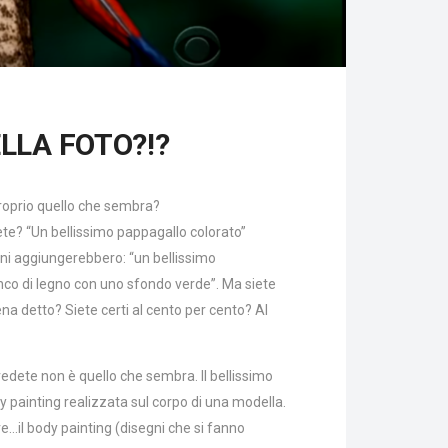
LLA FOTO?!?
proprio quello che sembra?
te? “Un bellissimo pappagallo colorato”
sini aggiungerebbero: “un bellissimo
nco di legno con uno sfondo verde”. Ma siete
ena detto? Siete certi al cento per cento? Al
vedete non è quello che sembra. Il bellissimo
y painting realizzata sul corpo di una modella.
re…il body painting (disegni che si fanno