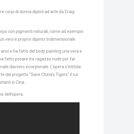
e corpi di donna dipinti ad arte da Craig
 corpo con pigmenti naturali, come ad esempio
 un vero e proprio dipinto tridimensionale.
 anni e ha fatto del body painting una vera e
 ha fatto posare tre ragazze nude per far
nale davvero eccezionale. L’opera s’intitola
te del progetto “Save China’s Tigers” il cui
stanti in Cina.
e dell’opera..