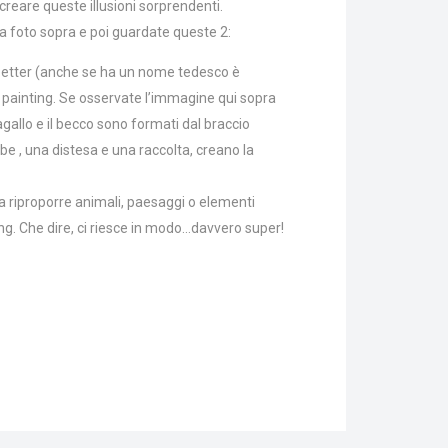
reare queste illusioni sorprendenti.
a foto sopra e poi guardate queste 2:
oetter (anche se ha un nome tedesco è
 painting. Se osservate l’immagine qui sopra
agallo e il becco sono formati dal braccio
e , una distesa e una raccolta, creano la
ama riproporre animali, paesaggi o elementi
ing. Che dire, ci riesce in modo…davvero super!