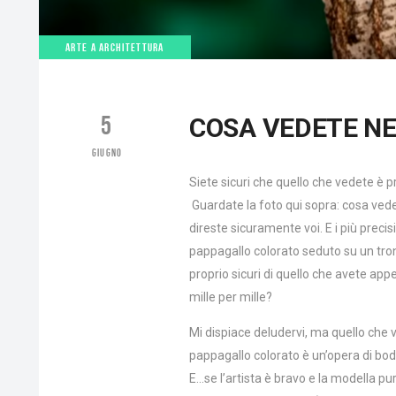
ARTE A ARCHITETTURA
5
COSA VEDETE NE
GIUGNO
Siete sicuri che quello che vedete è 
Guardate la foto qui sopra: cosa vede
direste sicuramente voi. E i più preci
pappagallo colorato seduto su un tro
proprio sicuri di quello che avete app
mille per mille?
Mi dispiace deludervi, ma quello che 
pappagallo colorato è un’opera di bod
E…se l’artista è bravo e la modella pu