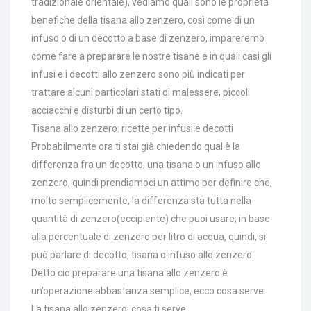
tradizionale orientale), vediamo quali sono le proprietà
benefiche della tisana allo zenzero, così come di un
infuso o di un decotto a base di zenzero, impareremo
come fare a preparare le nostre tisane e in quali casi gli
infusi e i decotti allo zenzero sono più indicati per
trattare alcuni particolari stati di malessere, piccoli
acciacchi e disturbi di un certo tipo.
Tisana allo zenzero: ricette per infusi e decotti
Probabilmente ora ti stai già chiedendo qual è la
differenza fra un decotto, una tisana o un infuso allo
zenzero, quindi prendiamoci un attimo per definire che,
molto semplicemente, la differenza sta tutta nella
quantità di zenzero(eccipiente) che puoi usare; in base
alla percentuale di zenzero per litro di acqua, quindi, si
può parlare di decotto, tisana o infuso allo zenzero.
Detto ciò preparare una tisana allo zenzero è
un’operazione abbastanza semplice, ecco cosa serve.
La tisana allo zenzero: cosa ti serve