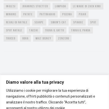
INGLESI
JOHANNES STOETTER
LAMPADA
LE MAGIE DI ZACH KING
MINIONS
PATATE
PATTINAGGIO
PISCINA
PIXAR
REGALI DI NATALE
SCARPE
SIMON'S CAT
SPIAGGE
SPOT
SPOT NATALE
TACCHI
TROVA IL GATTO
TROVA IL PANDA
TRUCCO
UOVA
WALT DISNEY
ZENZERO
Diamo valore alla tua privacy
Utilizziamo i cookie per migliorare la tua esperienza di
CARTOLINE ANIMATE
FOTO CURIOSE
TROPPO FORTE BELLA QUESTA
RIFLESSIONI
AFORISMI E CITAZIONI
OROSCOPO
CANALE BENESSERE
NON CI POSSO CREDERE
navigazione, offrirti pubblicità o contenuti personalizzati e
AMORE
ANIMALI
ANIMALI RARI
ANIMAZIONI
ARTE A ARCHITETTURA
BIMBI
analizzare il nostro traffico. Cliccando “Accetta tutti”,
BUON ANNO
COMPLEANNO
CURIOSI
DIVERTENTI
FESTA DELLA DONNA
acconsenti al nostro utilizzo dei cookie.