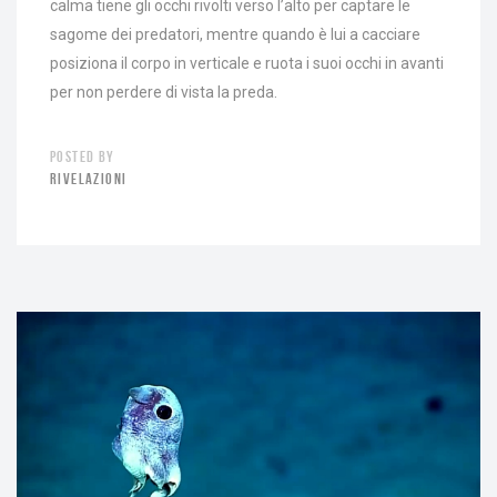
calma tiene gli occhi rivolti verso l’alto per captare le
sagome dei predatori, mentre quando è lui a cacciare
posiziona il corpo in verticale e ruota i suoi occhi in avanti
per non perdere di vista la preda.
POSTED BY
RIVELAZIONI