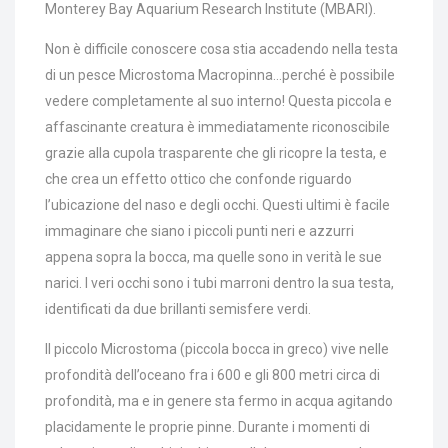
Monterey Bay Aquarium Research Institute (MBARI).
Non è difficile conoscere cosa stia accadendo nella testa
di un pesce Microstoma Macropinna…perché è possibile
vedere completamente al suo interno! Questa piccola e
affascinante creatura è immediatamente riconoscibile
grazie alla cupola trasparente che gli ricopre la testa, e
che crea un effetto ottico che confonde riguardo
l’ubicazione del naso e degli occhi. Questi ultimi è facile
immaginare che siano i piccoli punti neri e azzurri
appena sopra la bocca, ma quelle sono in verità le sue
narici. I veri occhi sono i tubi marroni dentro la sua testa,
identificati da due brillanti semisfere verdi.
Il piccolo Microstoma (piccola bocca in greco) vive nelle
profondità dell’oceano fra i 600 e gli 800 metri circa di
profondità, ma e in genere sta fermo in acqua agitando
placidamente le proprie pinne. Durante i momenti di