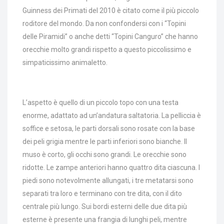
Guinness dei Primati del 2010 è citato come il più piccolo
roditore del mondo. Da non confondersi con i “Topini
delle Piramidi” o anche detti “Topini Canguro” che hanno
orecchie molto grandi rispetto a questo piccolissimo e
simpaticissimo animaletto.
L’aspetto è quello di un piccolo topo con una testa
enorme, adattato ad un’andatura saltatoria. La pelliccia è
soffice e setosa, le parti dorsali sono rosate con la base
dei peli grigia mentre le parti inferiori sono bianche. Il
muso è corto, gli occhi sono grandi. Le orecchie sono
ridotte. Le zampe anteriori hanno quattro dita ciascuna. I
piedi sono notevolmente allungati, i tre metatarsi sono
separati tra loro e terminano con tre dita, con il dito
centrale più lungo. Sui bordi esterni delle due dita più
esterne è presente una frangia di lunghi peli, mentre