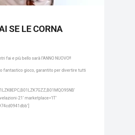
I SE LE CORNA
entri fai e più bello sarà l’ANNO NUOVO!!
o fantastico gioco, garantito per divertire tutti
B01LZK8EPC,B01LZK7GZZ,B01MQO95NB’
velazioni-21′ marketplace=’IT’
974cd0941dbb’]