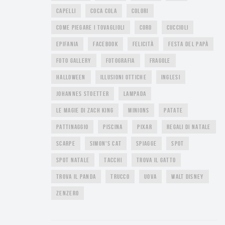
CAPELLI
COCA COLA
COLORI
COME PIEGARE I TOVAGLIOLI
CORO
CUCCIOLI
EPIFANIA
FACEBOOK
FELICITÀ
FESTA DEL PAPÀ
FOTO GALLERY
FOTOGRAFIA
FRAGOLE
HALLOWEEN
ILLUSIONI OTTICHE
INGLESI
JOHANNES STOETTER
LAMPADA
LE MAGIE DI ZACH KING
MINIONS
PATATE
PATTINAGGIO
PISCINA
PIXAR
REGALI DI NATALE
SCARPE
SIMON'S CAT
SPIAGGE
SPOT
SPOT NATALE
TACCHI
TROVA IL GATTO
TROVA IL PANDA
TRUCCO
UOVA
WALT DISNEY
ZENZERO