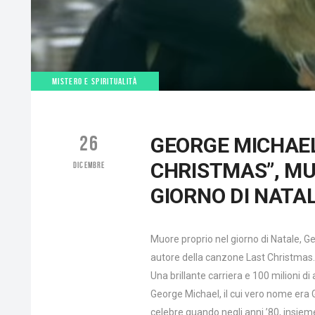
MISTERO E SPIRITUALITÀ
26
GEORGE MICHAEL,
CHRISTMAS”, MU
DICEMBRE
GIORNO DI NATA
Muore proprio nel giorno di Natale, G
autore della canzone Last Christmas.
Una brillante carriera e 100 milioni 
George Michael, il cui vero nome era
celebre quando negli anni ’80, insie