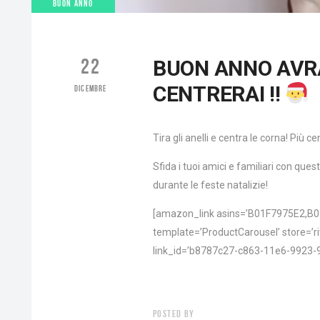
BUON ANNO
22
BUON ANNO AVRA
CENTRERAI !!
DICEMBRE
Tira gli anelli e centra le corna! Più c
Sfida i tuoi amici e familiari con quest
durante le feste natalizie!
[amazon_link asins=’B01F7975E2,
template=’ProductCarousel’ store=’ri
link_id=’b8787c27-c863-11e6-9923-
POSTED BY