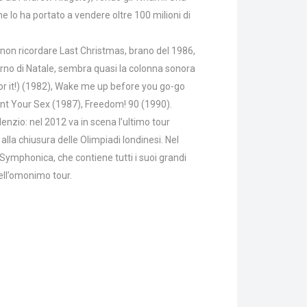
he lo ha portato a vendere oltre 100 milioni di
le non ricordare Last Christmas, brano del 1986,
orno di Natale, sembra quasi la colonna sonora
or it!) (1982), Wake me up before you go-go
ant Your Sex (1987), Freedom! 90 (1990).
silenzio: nel 2012 va in scena l’ultimo tour
la chiusura delle Olimpiadi londinesi. Nel
 Symphonica, che contiene tutti i suoi grandi
dell’omonimo tour.