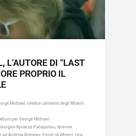
 L’AUTORE DI “LAST
ORE PROPRIO IL
LE
eorge Michael, celebre cantante degli Wham!,
di album per George Michael
 Georgios Kyriacos Panayiotou, divenne
me ad Andrew Ridgeley, fondò gli Wham!. Una