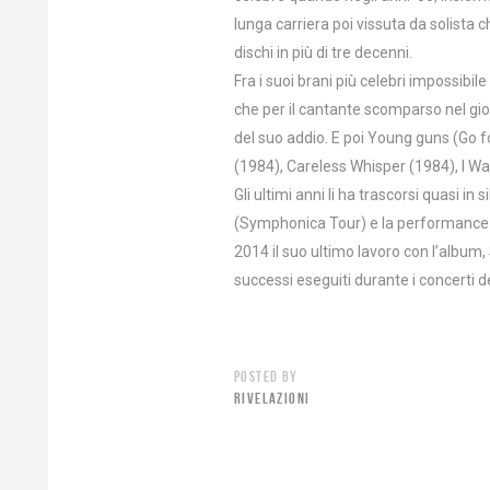
lunga carriera poi vissuta da solista c
dischi in più di tre decenni.
Fra i suoi brani più celebri impossibi
che per il cantante scomparso nel gi
del suo addio. E poi Young guns (Go f
(1984), Careless Whisper (1984), I W
Gli ultimi anni li ha trascorsi quasi in 
(Symphonica Tour) e la performance al
2014 il suo ultimo lavoro con l’album,
successi eseguiti durante i concerti 
POSTED BY
RIVELAZIONI