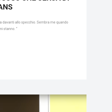
EANS
na davanti allo specchio. Sembra me quando
mi stanno. “