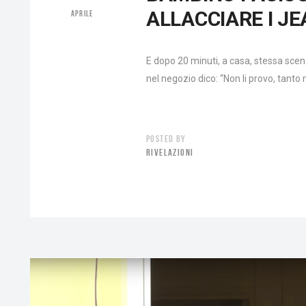
ALLACCIARE I J
APRILE
E dopo 20 minuti, a casa, stessa sce
nel negozio dico: “Non li provo, tanto 
POSTED BY
RIVELAZIONI