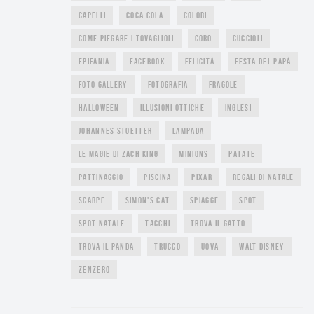
CAPELLI
COCA COLA
COLORI
COME PIEGARE I TOVAGLIOLI
CORO
CUCCIOLI
EPIFANIA
FACEBOOK
FELICITÀ
FESTA DEL PAPÀ
FOTO GALLERY
FOTOGRAFIA
FRAGOLE
HALLOWEEN
ILLUSIONI OTTICHE
INGLESI
JOHANNES STOETTER
LAMPADA
LE MAGIE DI ZACH KING
MINIONS
PATATE
PATTINAGGIO
PISCINA
PIXAR
REGALI DI NATALE
SCARPE
SIMON'S CAT
SPIAGGE
SPOT
SPOT NATALE
TACCHI
TROVA IL GATTO
TROVA IL PANDA
TRUCCO
UOVA
WALT DISNEY
ZENZERO