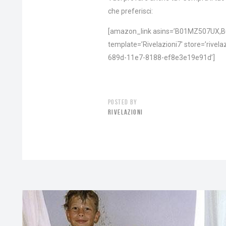
che preferisci:
[amazon_link asins=’B01MZ507UX,
template=’Rivelazioni7′ store=’rivela
689d-11e7-8188-ef8e3e19e91d’]
POSTED BY
RIVELAZIONI