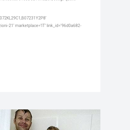
B072KL29C1,B07231Y2P8′
zioni-21′ marketplace=’IT’ link_id=’96d0a682-