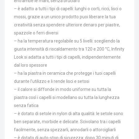
entrambe le mani, senza bruciarti
– è adatto a tutti i tipi di capelli: lunghi o corti, ricci, lisci o
mossi, grazie a un unico prodotto puoi liberare la tua
creatività senza spendere ulteriore denaro per piastre,
spazzole o ferri diversi
– ha la temperatura regolabile su 5 livelli: scegliendo la
giusta intensità di riscaldamento tra 120 e 200 °C, Infinity
Look si adatta a tutti i tipi di capelli, indipendentemente
dal loro spessore
– ha la piastra in ceramica che protegge i tuoi capelli
durante l’utilizzo e li rende lisci e setosi
– il calore si diffonde in modo uniforme su tutta la
piastra così i capelli si modellano su tutta la lunghezza
senza fatica
– è dotato di setole in nylon di alta qualità: le setole sono
ben separate, morbide e delicate. Scivolano tra i capelli
facilmente, senza spezzarli, annodarli o attorcigliarli
– è dotato di auto-stop di sicurezza: dopo 30 minuti di