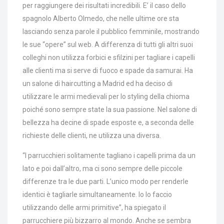
per raggiungere dei risultati incredibili. E’ il caso dello
spagnolo Alberto Olmedo, che nelle ultime ore sta
lasciando senza parole il pubblico femminile, mostrando
le sue “opere” sul web. A differenza di tutti gli altri suoi
colleghi non utilizza forbici e sfilzini per tagliare i capelli
alle clienti ma si serve di fuoco e spade da samurai. Ha
un salone di haircutting a Madrid ed ha deciso di
utilizzare le armi medievali per lo styling della chioma
poiché sono sempre state la sua passione. Nel salone di
bellezza ha decine di spade esposte e, a seconda delle
richieste delle clienti, ne utilizza una diversa.
“I parrucchieri solitamente tagliano i capelli prima da un
lato e poi dall’altro, ma ci sono sempre delle piccole
differenze tra le due parti. L’unico modo per renderle
identici è tagliarle simultaneamente. Io lo faccio
utilizzando delle armi primitive”, ha spiegato il
parrucchiere più bizzarro al mondo. Anche se sembra