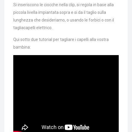
Si inseriscono le ciocche nella clip, si regola in base alla
piccola livella impiantata sopra e si da il taglio sulla
lunghezza che desideriamo, o usando le forbici o con il
tagliacapelli elettrico.
Qui sotto due tutorial per tagliare i capelli alla vostra
bambina: