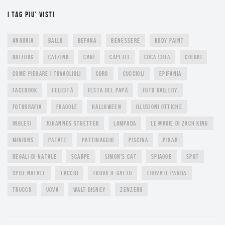
I TAG PIU’ VISTI
ANGURIA
BALLO
BEFANA
BENESSERE
BODY PAINT
BULLDOG
CALZINO
CANI
CAPELLI
COCA COLA
COLORI
COME PIEGARE I TOVAGLIOLI
CORO
CUCCIOLI
EPIFANIA
FACEBOOK
FELICITÀ
FESTA DEL PAPÀ
FOTO GALLERY
FOTOGRAFIA
FRAGOLE
HALLOWEEN
ILLUSIONI OTTICHE
INGLESI
JOHANNES STOETTER
LAMPADA
LE MAGIE DI ZACH KING
MINIONS
PATATE
PATTINAGGIO
PISCINA
PIXAR
REGALI DI NATALE
SCARPE
SIMON'S CAT
SPIAGGE
SPOT
SPOT NATALE
TACCHI
TROVA IL GATTO
TROVA IL PANDA
TRUCCO
UOVA
WALT DISNEY
ZENZERO