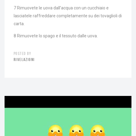
7 Rimuovete le uova dall’acqua con un cucchiaio e
lasciatele raffreddare completamente su dei tovaglioli di
carta.
8 Rimuovete lo spago e il tessuto dalle uova.
POSTED BY
RIVELAZIONI