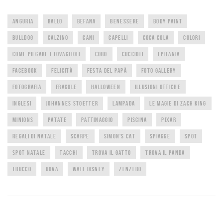
ANGURIA
BALLO
BEFANA
BENESSERE
BODY PAINT
BULLDOG
CALZINO
CANI
CAPELLI
COCA COLA
COLORI
COME PIEGARE I TOVAGLIOLI
CORO
CUCCIOLI
EPIFANIA
FACEBOOK
FELICITÀ
FESTA DEL PAPÀ
FOTO GALLERY
FOTOGRAFIA
FRAGOLE
HALLOWEEN
ILLUSIONI OTTICHE
INGLESI
JOHANNES STOETTER
LAMPADA
LE MAGIE DI ZACH KING
MINIONS
PATATE
PATTINAGGIO
PISCINA
PIXAR
REGALI DI NATALE
SCARPE
SIMON'S CAT
SPIAGGE
SPOT
SPOT NATALE
TACCHI
TROVA IL GATTO
TROVA IL PANDA
TRUCCO
UOVA
WALT DISNEY
ZENZERO