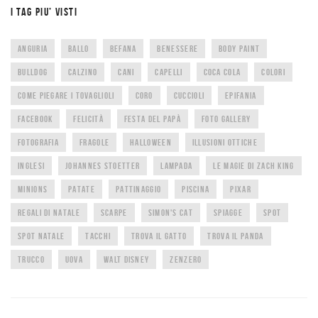
I TAG PIU’ VISTI
ANGURIA
BALLO
BEFANA
BENESSERE
BODY PAINT
BULLDOG
CALZINO
CANI
CAPELLI
COCA COLA
COLORI
COME PIEGARE I TOVAGLIOLI
CORO
CUCCIOLI
EPIFANIA
FACEBOOK
FELICITÀ
FESTA DEL PAPÀ
FOTO GALLERY
FOTOGRAFIA
FRAGOLE
HALLOWEEN
ILLUSIONI OTTICHE
INGLESI
JOHANNES STOETTER
LAMPADA
LE MAGIE DI ZACH KING
MINIONS
PATATE
PATTINAGGIO
PISCINA
PIXAR
REGALI DI NATALE
SCARPE
SIMON'S CAT
SPIAGGE
SPOT
SPOT NATALE
TACCHI
TROVA IL GATTO
TROVA IL PANDA
TRUCCO
UOVA
WALT DISNEY
ZENZERO