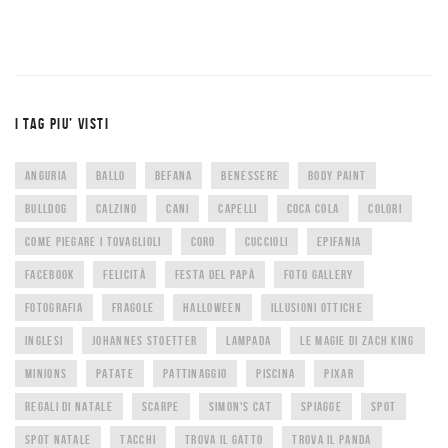
I TAG PIU’ VISTI
ANGURIA
BALLO
BEFANA
BENESSERE
BODY PAINT
BULLDOG
CALZINO
CANI
CAPELLI
COCA COLA
COLORI
COME PIEGARE I TOVAGLIOLI
CORO
CUCCIOLI
EPIFANIA
FACEBOOK
FELICITÀ
FESTA DEL PAPÀ
FOTO GALLERY
FOTOGRAFIA
FRAGOLE
HALLOWEEN
ILLUSIONI OTTICHE
INGLESI
JOHANNES STOETTER
LAMPADA
LE MAGIE DI ZACH KING
MINIONS
PATATE
PATTINAGGIO
PISCINA
PIXAR
REGALI DI NATALE
SCARPE
SIMON'S CAT
SPIAGGE
SPOT
SPOT NATALE
TACCHI
TROVA IL GATTO
TROVA IL PANDA