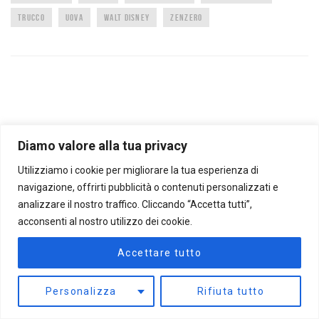
TRUCCO
UOVA
WALT DISNEY
ZENZERO
Diamo valore alla tua privacy
Utilizziamo i cookie per migliorare la tua esperienza di
CARTOLINE ANIMATE
FOTO CURIOSE
TROPPO FORTE BELLA QUESTA
RIFLESSIONI
AFORISMI E CITAZIONI
OROSCOPO
CANALE BENESSERE
NON CI POSSO CREDERE
navigazione, offrirti pubblicità o contenuti personalizzati e
AMORE
ANIMALI
ANIMALI RARI
ANIMAZIONI
ARTE A ARCHITETTURA
BIMBI
analizzare il nostro traffico. Cliccando “Accetta tutti”,
BUON ANNO
COMPLEANNO
CURIOSI
DIVERTENTI
FESTA DELLA DONNA
acconsenti al nostro utilizzo dei cookie.
FESTA DELLA MAMMA
FOREVER FRIENDS
GIF ANIMATE
GIOCHI COGNITIVI
IMPRESSIONANTI
INTERESSANTI
MISTERO E SPIRITUALITÀ
MUSICA CLASSICA
Accettare tutto
MUSICALI
NATALE
BABBO NATALE TV
NATURA
PASQUA
RIFLESSIONI
SCHERZI E TRUCCHI
SCIENZA
SHOPPING
SONDAGGI
SPETTACOLARI
TEST E QUIZ
Personalizza
Rifiuta tutto
TRUCCHI IN CUCINA
TUTORIAL UTILI
VIAGGI
VINTAGE