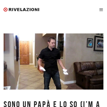
SONO UN PAPÀ E LO SO (I’M A