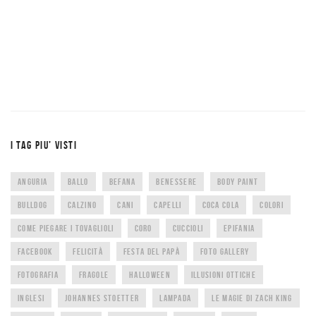
I TAG PIU’ VISTI
ANGURIA
BALLO
BEFANA
BENESSERE
BODY PAINT
BULLDOG
CALZINO
CANI
CAPELLI
COCA COLA
COLORI
COME PIEGARE I TOVAGLIOLI
CORO
CUCCIOLI
EPIFANIA
FACEBOOK
FELICITÀ
FESTA DEL PAPÀ
FOTO GALLERY
FOTOGRAFIA
FRAGOLE
HALLOWEEN
ILLUSIONI OTTICHE
INGLESI
JOHANNES STOETTER
LAMPADA
LE MAGIE DI ZACH KING