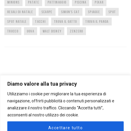
MINIONS
PATATE
PATTINAGGIO
PISCINA
PIXAR
REGALI DI NATALE
SCARPE
SIMON'S CAT
SPIAGGE
SPOT
SPOT NATALE
TACCHI
TROVA IL GATTO
TROVA IL PANDA
TRUCCO
UOVA
WALT DISNEY
ZENZERO
Diamo valore alla tua privacy
Utilizziamo i cookie per migliorare la tua esperienza di
CARTOLINE ANIMATE
FOTO CURIOSE
TROPPO FORTE BELLA QUESTA
RIFLESSIONI
AFORISMI E CITAZIONI
OROSCOPO
CANALE BENESSERE
NON CI POSSO CREDERE
navigazione, offrirti pubblicità o contenuti personalizzati e
AMORE
ANIMALI
ANIMALI RARI
ANIMAZIONI
ARTE A ARCHITETTURA
BIMBI
analizzare il nostro traffico. Cliccando “Accetta tutti”,
BUON ANNO
COMPLEANNO
CURIOSI
DIVERTENTI
FESTA DELLA DONNA
acconsenti al nostro utilizzo dei cookie.
FESTA DELLA MAMMA
FOREVER FRIENDS
GIF ANIMATE
GIOCHI COGNITIVI
IMPRESSIONANTI
INTERESSANTI
MISTERO E SPIRITUALITÀ
MUSICA CLASSICA
Accettare tutto
MUSICALI
NATALE
BABBO NATALE TV
NATURA
PASQUA
RIFLESSIONI