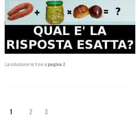
La soluzione la trovi a
pagina 2
1
2
3