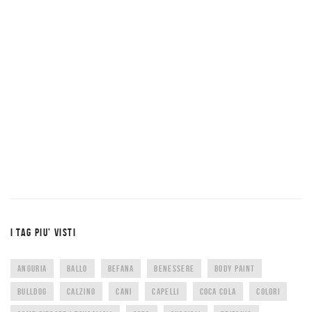
I TAG PIU’ VISTI
ANGURIA
BALLO
BEFANA
BENESSERE
BODY PAINT
BULLDOG
CALZINO
CANI
CAPELLI
COCA COLA
COLORI