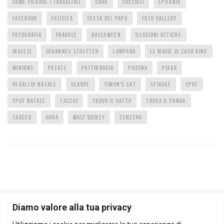
COME PIEGARE I TOVAGLIOLI
CORO
CUCCIOLI
EPIFANIA
FACEBOOK
FELICITÀ
FESTA DEL PAPÀ
FOTO GALLERY
FOTOGRAFIA
FRAGOLE
HALLOWEEN
ILLUSIONI OTTICHE
INGLESI
JOHANNES STOETTER
LAMPADA
LE MAGIE DI ZACH KING
MINIONS
PATATE
PATTINAGGIO
PISCINA
PIXAR
REGALI DI NATALE
SCARPE
SIMON'S CAT
SPIAGGE
SPOT
SPOT NATALE
TACCHI
TROVA IL GATTO
TROVA IL PANDA
TRUCCO
UOVA
WALT DISNEY
ZENZERO
Diamo valore alla tua privacy