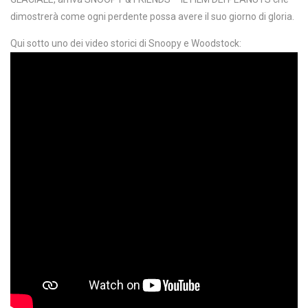
dimostrerà come ogni perdente possa avere il suo giorno di gloria.
Qui sotto uno dei video storici di Snoopy e Woodstock: