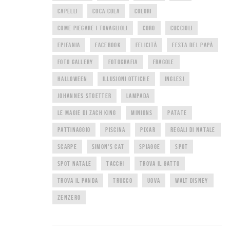
CAPELLI
COCA COLA
COLORI
COME PIEGARE I TOVAGLIOLI
CORO
CUCCIOLI
EPIFANIA
FACEBOOK
FELICITÀ
FESTA DEL PAPÀ
FOTO GALLERY
FOTOGRAFIA
FRAGOLE
HALLOWEEN
ILLUSIONI OTTICHE
INGLESI
JOHANNES STOETTER
LAMPADA
LE MAGIE DI ZACH KING
MINIONS
PATATE
PATTINAGGIO
PISCINA
PIXAR
REGALI DI NATALE
SCARPE
SIMON'S CAT
SPIAGGE
SPOT
SPOT NATALE
TACCHI
TROVA IL GATTO
TROVA IL PANDA
TRUCCO
UOVA
WALT DISNEY
ZENZERO