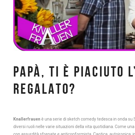
PAPÀ, TI È PIACIUTO L
REGALATO?
Knallerfrauen
è una serie di sketch comedy tedesca in onda su S
diversi ruoli nelle varie situazioni della vita quotidiana. Come u
con assurdità sfrenate e anticonformista. Caotica, autoironica, inc