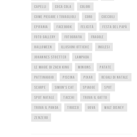
CAPELLI
COCA COLA
COLORI
COME PIEGARE I TOVAGLIOLI
CORO
CUCCIOLI
EPIFANIA
FACEBOOK
FELICITÀ
FESTA DEL PAPÀ
FOTO GALLERY
FOTOGRAFIA
FRAGOLE
HALLOWEEN
ILLUSIONI OTTICHE
INGLESI
JOHANNES STOETTER
LAMPADA
LE MAGIE DI ZACH KING
MINIONS
PATATE
PATTINAGGIO
PISCINA
PIXAR
REGALI DI NATALE
SCARPE
SIMON'S CAT
SPIAGGE
SPOT
SPOT NATALE
TACCHI
TROVA IL GATTO
TROVA IL PANDA
TRUCCO
UOVA
WALT DISNEY
ZENZERO