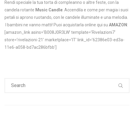
Rendi speciale la tua torta di compleanno o altre feste, con la
candela rotante
Music Candle
: Accendila e come per magia i suoi
petali si aprono ruotando, con le candele illuminate e una melodia.
I bambini ne vanno matti! Puoi acquistarla online qui su
AMAZON
:
[amazon_link asins=’B008J0R3LW’ template=’Rivelazioni7′
store=’rivelazioni-21′ marketplace=’IT’ link_id=’62386e03-ed3a-
11e6-a058-bd7ac286bfbb’]