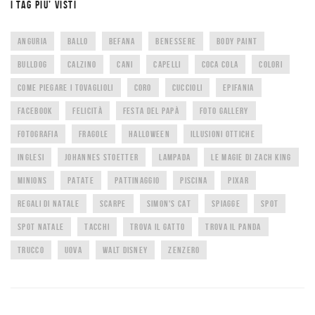
I TAG PIU’ VISTI
ANGURIA
BALLO
BEFANA
BENESSERE
BODY PAINT
BULLDOG
CALZINO
CANI
CAPELLI
COCA COLA
COLORI
COME PIEGARE I TOVAGLIOLI
CORO
CUCCIOLI
EPIFANIA
FACEBOOK
FELICITÀ
FESTA DEL PAPÀ
FOTO GALLERY
FOTOGRAFIA
FRAGOLE
HALLOWEEN
ILLUSIONI OTTICHE
INGLESI
JOHANNES STOETTER
LAMPADA
LE MAGIE DI ZACH KING
MINIONS
PATATE
PATTINAGGIO
PISCINA
PIXAR
REGALI DI NATALE
SCARPE
SIMON'S CAT
SPIAGGE
SPOT
SPOT NATALE
TACCHI
TROVA IL GATTO
TROVA IL PANDA
TRUCCO
UOVA
WALT DISNEY
ZENZERO