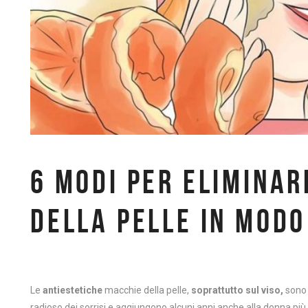
6 MODI PER ELIMINAR
DELLA PELLE IN MOD
Le
antiestetiche
macchie della pelle,
soprattutto sul viso,
sono 
radioso dei sorrisi e aggiungono alcuni anni anche alla donna più