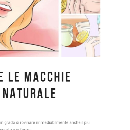
E LE MACCHIE
O NATURALE
in grado di rovinare irrimediabilmente anche il più
 curata e in forma.