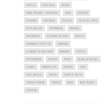
CAPELLI
COCA COLA
COLORI
COME PIEGARE I TOVAGLIOLI
CORO
CUCCIOLI
EPIFANIA
FACEBOOK
FELICITÀ
FESTA DEL PAPÀ
FOTO GALLERY
FOTOGRAFIA
FRAGOLE
HALLOWEEN
ILLUSIONI OTTICHE
INGLESI
JOHANNES STOETTER
LAMPADA
LE MAGIE DI ZACH KING
MINIONS
PATATE
PATTINAGGIO
PISCINA
PIXAR
REGALI DI NATALE
SCARPE
SIMON'S CAT
SPIAGGE
SPOT
SPOT NATALE
TACCHI
TROVA IL GATTO
TROVA IL PANDA
TRUCCO
UOVA
WALT DISNEY
ZENZERO