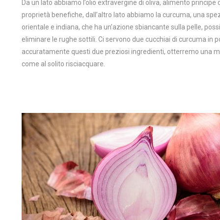
Da un lato abbiamo l’olio extravergine di oliva, alimento principe 
proprietà benefiche, dall’altro lato abbiamo la curcuma, una spez
orientale e indiana, che ha un’azione sbiancante sulla pelle, po
eliminare le rughe sottili. Ci servono due cucchiai di curcuma in 
accuratamente questi due preziosi ingredienti, otterremo una mi
come al solito risciacquare.