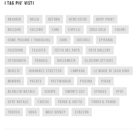
I TAG PIU’ VISTI
ANGURIA
BALLO
BEFANA
BENESSERE
BODY PAINT
BULLDOG
CALZINO
CANI
CAPELLI
COCA COLA
COLORI
COME PIEGARE I TOVAGLIOLI
CORO
CUCCIOLI
EPIFANIA
FACEBOOK
FELICITÀ
FESTA DEL PAPÀ
FOTO GALLERY
FOTOGRAFIA
FRAGOLE
HALLOWEEN
ILLUSIONI OTTICHE
INGLESI
JOHANNES STOETTER
LAMPADA
LE MAGIE DI ZACH KING
MINIONS
PATATE
PATTINAGGIO
PISCINA
PIXAR
REGALI DI NATALE
SCARPE
SIMON'S CAT
SPIAGGE
SPOT
SPOT NATALE
TACCHI
TROVA IL GATTO
TROVA IL PANDA
TRUCCO
UOVA
WALT DISNEY
ZENZERO