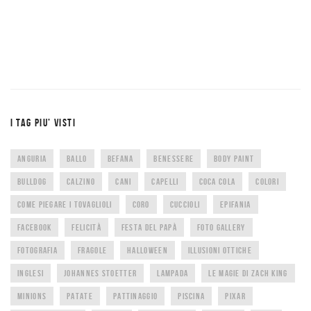
I TAG PIU’ VISTI
ANGURIA
BALLO
BEFANA
BENESSERE
BODY PAINT
BULLDOG
CALZINO
CANI
CAPELLI
COCA COLA
COLORI
COME PIEGARE I TOVAGLIOLI
CORO
CUCCIOLI
EPIFANIA
FACEBOOK
FELICITÀ
FESTA DEL PAPÀ
FOTO GALLERY
FOTOGRAFIA
FRAGOLE
HALLOWEEN
ILLUSIONI OTTICHE
INGLESI
JOHANNES STOETTER
LAMPADA
LE MAGIE DI ZACH KING
MINIONS
PATATE
PATTINAGGIO
PISCINA
PIXAR