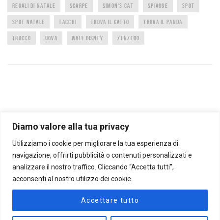
REGALI DI NATALE
SCARPE
SIMON'S CAT
SPIAGGE
SPOT
SPOT NATALE
TACCHI
TROVA IL GATTO
TROVA IL PANDA
TRUCCO
UOVA
WALT DISNEY
ZENZERO
Diamo valore alla tua privacy
Utilizziamo i cookie per migliorare la tua esperienza di
CARTOLINE ANIMATE
FOTO CURIOSE
TROPPO FORTE BELLA QUESTA
RIFLESSIONI
AFORISMI E CITAZIONI
OROSCOPO
CANALE BENESSERE
NON CI POSSO CREDERE
navigazione, offrirti pubblicità o contenuti personalizzati e
AMORE
ANIMALI
ANIMALI RARI
ANIMAZIONI
ARTE A ARCHITETTURA
BIMBI
analizzare il nostro traffico. Cliccando “Accetta tutti”,
BUON ANNO
COMPLEANNO
CURIOSI
DIVERTENTI
FESTA DELLA DONNA
acconsenti al nostro utilizzo dei cookie.
FESTA DELLA MAMMA
FOREVER FRIENDS
GIF ANIMATE
GIOCHI COGNITIVI
IMPRESSIONANTI
INTERESSANTI
MISTERO E SPIRITUALITÀ
MUSICA CLASSICA
Accettare tutto
MUSICALI
NATALE
BABBO NATALE TV
NATURA
PASQUA
RIFLESSIONI
SCHERZI E TRUCCHI
SCIENZA
SHOPPING
SONDAGGI
SPETTACOLARI
TEST E QUIZ