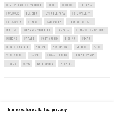
COME PIEGARE I TOVAGLIOLI
CORO
CUCCIOLI
EPIFANIA
FACEBOOK
FELICITÀ
FESTA DEL PAPÀ
FOTO GALLERY
FOTOGRAFIA
FRAGOLE
HALLOWEEN
ILLUSIONI OTTICHE
INGLESI
JOHANNES STOETTER
LAMPADA
LE MAGIE DI ZACH KING
MINIONS
PATATE
PATTINAGGIO
PISCINA
PIXAR
REGALI DI NATALE
SCARPE
SIMON'S CAT
SPIAGGE
SPOT
SPOT NATALE
TACCHI
TROVA IL GATTO
TROVA IL PANDA
TRUCCO
UOVA
WALT DISNEY
ZENZERO
Diamo valore alla tua privacy