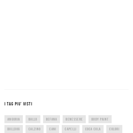
I TAG PIU’ VISTI
ANGURIA
BALLO
BEFANA
BENESSERE
BODY PAINT
BULLDOG
CALZINO
CANI
CAPELLI
COCA COLA
COLORI