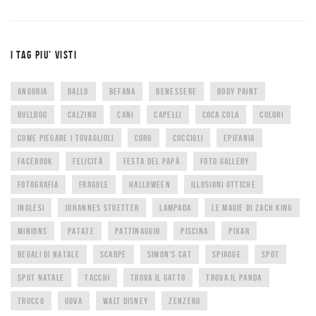
I TAG PIU’ VISTI
ANGURIA
BALLO
BEFANA
BENESSERE
BODY PAINT
BULLDOG
CALZINO
CANI
CAPELLI
COCA COLA
COLORI
COME PIEGARE I TOVAGLIOLI
CORO
CUCCIOLI
EPIFANIA
FACEBOOK
FELICITÀ
FESTA DEL PAPÀ
FOTO GALLERY
FOTOGRAFIA
FRAGOLE
HALLOWEEN
ILLUSIONI OTTICHE
INGLESI
JOHANNES STOETTER
LAMPADA
LE MAGIE DI ZACH KING
MINIONS
PATATE
PATTINAGGIO
PISCINA
PIXAR
REGALI DI NATALE
SCARPE
SIMON'S CAT
SPIAGGE
SPOT
SPOT NATALE
TACCHI
TROVA IL GATTO
TROVA IL PANDA
TRUCCO
UOVA
WALT DISNEY
ZENZERO