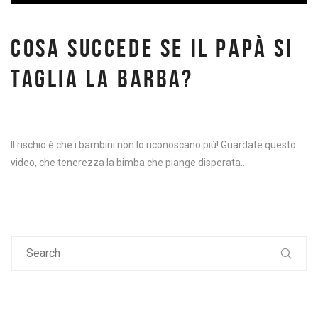
COSA SUCCEDE SE IL PAPÀ SI
TAGLIA LA BARBA?
Il rischio è che i bambini non lo riconoscano più! Guardate questo
video, che tenerezza la bimba che piange disperata…