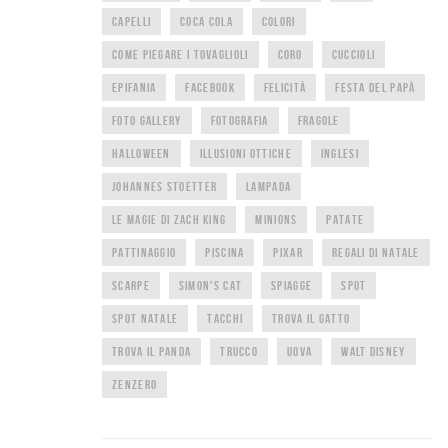
CAPELLI
COCA COLA
COLORI
COME PIEGARE I TOVAGLIOLI
CORO
CUCCIOLI
EPIFANIA
FACEBOOK
FELICITÀ
FESTA DEL PAPÀ
FOTO GALLERY
FOTOGRAFIA
FRAGOLE
HALLOWEEN
ILLUSIONI OTTICHE
INGLESI
JOHANNES STOETTER
LAMPADA
LE MAGIE DI ZACH KING
MINIONS
PATATE
PATTINAGGIO
PISCINA
PIXAR
REGALI DI NATALE
SCARPE
SIMON'S CAT
SPIAGGE
SPOT
SPOT NATALE
TACCHI
TROVA IL GATTO
TROVA IL PANDA
TRUCCO
UOVA
WALT DISNEY
ZENZERO