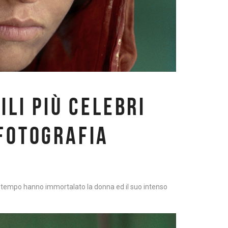
ILI PIÙ CELEBRI
 FOTOGRAFIA
ogni tempo hanno immortalato la donna ed il suo intenso