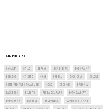
I TAG PIU’ VISTI
ANGURIA
BALLO
BEFANA
BENESSERE
BODY PAINT
BULLDOG
CALZINO
CANI
CAPELLI
COCA COLA
COLORI
COME PIEGARE I TOVAGLIOLI
CORO
CUCCIOLI
EPIFANIA
FACEBOOK
FELICITÀ
FESTA DEL PAPÀ
FOTO GALLERY
FOTOGRAFIA
FRAGOLE
HALLOWEEN
ILLUSIONI OTTICHE
INGLESI
JOHANNES STOETTER
LAMPADA
LE MAGIE DI ZACH KING