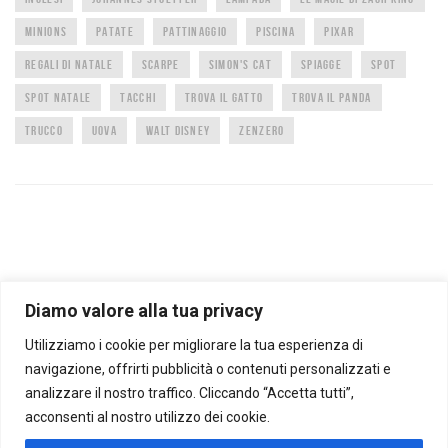
MINIONS
PATATE
PATTINAGGIO
PISCINA
PIXAR
REGALI DI NATALE
SCARPE
SIMON'S CAT
SPIAGGE
SPOT
SPOT NATALE
TACCHI
TROVA IL GATTO
TROVA IL PANDA
TRUCCO
UOVA
WALT DISNEY
ZENZERO
Diamo valore alla tua privacy
Utilizziamo i cookie per migliorare la tua esperienza di
CARTOLINE ANIMATE
FOTO CURIOSE
TROPPO FORTE BELLA QUESTA
RIFLESSIONI
AFORISMI E CITAZIONI
OROSCOPO
CANALE BENESSERE
NON CI POSSO CREDERE
navigazione, offrirti pubblicità o contenuti personalizzati e
AMORE
ANIMALI
ANIMALI RARI
ANIMAZIONI
ARTE A ARCHITETTURA
BIMBI
analizzare il nostro traffico. Cliccando “Accetta tutti”,
BUON ANNO
COMPLEANNO
CURIOSI
DIVERTENTI
FESTA DELLA DONNA
acconsenti al nostro utilizzo dei cookie.
FESTA DELLA MAMMA
FOREVER FRIENDS
GIF ANIMATE
GIOCHI COGNITIVI