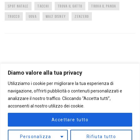
SPOT NATALE
TACCHI
TROVA IL GATTO
TROVA IL PANDA
TRUCCO
UOVA
WALT DISNEY
ZENZERO
Diamo valore alla tua privacy
Utilizziamo i cookie per migliorare la tua esperienza di
CARTOLINE ANIMATE
FOTO CURIOSE
TROPPO FORTE BELLA QUESTA
RIFLESSIONI
AFORISMI E CITAZIONI
OROSCOPO
CANALE BENESSERE
NON CI POSSO CREDERE
navigazione, offrirti pubblicità o contenuti personalizzati e
AMORE
ANIMALI
ANIMALI RARI
ANIMAZIONI
ARTE A ARCHITETTURA
BIMBI
analizzare il nostro traffico. Cliccando “Accetta tutti”,
BUON ANNO
COMPLEANNO
CURIOSI
DIVERTENTI
FESTA DELLA DONNA
acconsenti al nostro utilizzo dei cookie.
FESTA DELLA MAMMA
FOREVER FRIENDS
GIF ANIMATE
GIOCHI COGNITIVI
IMPRESSIONANTI
INTERESSANTI
MISTERO E SPIRITUALITÀ
MUSICA CLASSICA
Accettare tutto
MUSICALI
NATALE
BABBO NATALE TV
NATURA
PASQUA
RIFLESSIONI
SCHERZI E TRUCCHI
SCIENZA
SHOPPING
SONDAGGI
SPETTACOLARI
TEST E QUIZ
Personalizza
Rifiuta tutto
TRUCCHI IN CUCINA
TUTORIAL UTILI
VIAGGI
VINTAGE