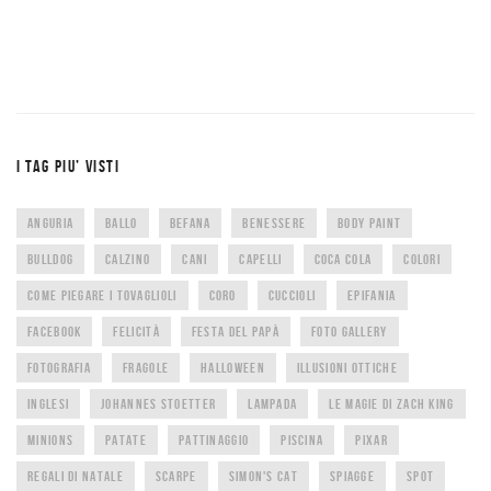
I TAG PIU’ VISTI
ANGURIA
BALLO
BEFANA
BENESSERE
BODY PAINT
BULLDOG
CALZINO
CANI
CAPELLI
COCA COLA
COLORI
COME PIEGARE I TOVAGLIOLI
CORO
CUCCIOLI
EPIFANIA
FACEBOOK
FELICITÀ
FESTA DEL PAPÀ
FOTO GALLERY
FOTOGRAFIA
FRAGOLE
HALLOWEEN
ILLUSIONI OTTICHE
INGLESI
JOHANNES STOETTER
LAMPADA
LE MAGIE DI ZACH KING
MINIONS
PATATE
PATTINAGGIO
PISCINA
PIXAR
REGALI DI NATALE
SCARPE
SIMON'S CAT
SPIAGGE
SPOT