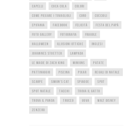
CAPELLI
COCA COLA
COLORI
COME PIEGARE I TOVAGLIOLI
CORO
CUCCIOLI
EPIFANIA
FACEBOOK
FELICITÀ
FESTA DEL PAPÀ
FOTO GALLERY
FOTOGRAFIA
FRAGOLE
HALLOWEEN
ILLUSIONI OTTICHE
INGLESI
JOHANNES STOETTER
LAMPADA
LE MAGIE DI ZACH KING
MINIONS
PATATE
PATTINAGGIO
PISCINA
PIXAR
REGALI DI NATALE
SCARPE
SIMON'S CAT
SPIAGGE
SPOT
SPOT NATALE
TACCHI
TROVA IL GATTO
TROVA IL PANDA
TRUCCO
UOVA
WALT DISNEY
ZENZERO