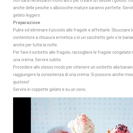
non sarà necessario molto altro per creare un dessert goloso. Ut
anche delle pesche o albicocche mature saranno perfette. Servi
gelato leggero.
Preparazione
Pulire ed eliminare il picciolo alle fragole e affettarle. Sbucciare
contenitore a chiusura ermetica o in un sacchetto gelo e le banan
anche per tutta la notte.
Per fare il sorbetto alle fragole, raccogliere le fragole congelate 
una crema. Servire subito.
Procedere allo stesso modo per ottenere un sorbetto alla banana
raggiungere la consistenza di una crema. Si possono anche mesc
gustoso!
Servire in coppette gelato e su un cono.