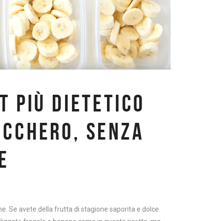
T PIÙ DIETETICO
UCCHERO, SENZA
E
. Se avete della frutta di stagione saporita e dolce