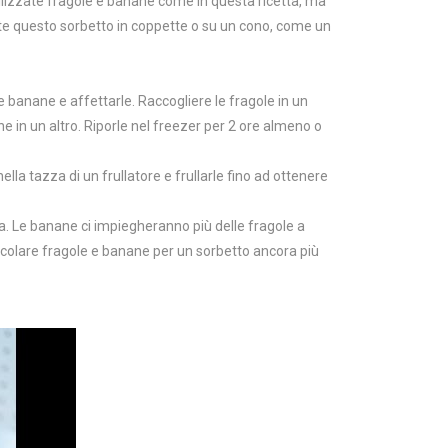
ilizzate fragole e banane come in questa ricetta, ma
te questo sorbetto in coppette o su un cono, come un
 le banane e affettarle. Raccogliere le fragole in un
e in un altro. Riporle nel freezer per 2 ore almeno o
nella tazza di un frullatore e frullarle fino ad ottenere
. Le banane ci impiegheranno più delle fragole a
olare fragole e banane per un sorbetto ancora più