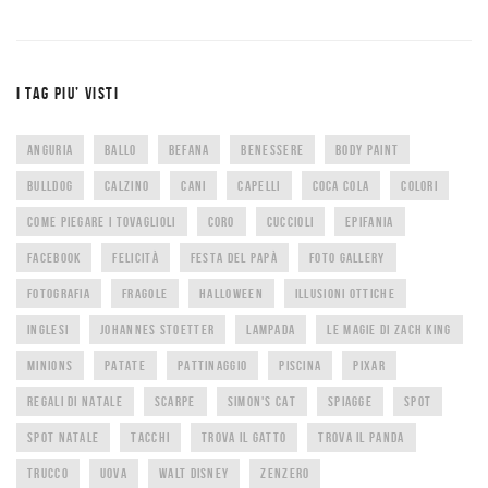
I TAG PIU’ VISTI
ANGURIA
BALLO
BEFANA
BENESSERE
BODY PAINT
BULLDOG
CALZINO
CANI
CAPELLI
COCA COLA
COLORI
COME PIEGARE I TOVAGLIOLI
CORO
CUCCIOLI
EPIFANIA
FACEBOOK
FELICITÀ
FESTA DEL PAPÀ
FOTO GALLERY
FOTOGRAFIA
FRAGOLE
HALLOWEEN
ILLUSIONI OTTICHE
INGLESI
JOHANNES STOETTER
LAMPADA
LE MAGIE DI ZACH KING
MINIONS
PATATE
PATTINAGGIO
PISCINA
PIXAR
REGALI DI NATALE
SCARPE
SIMON'S CAT
SPIAGGE
SPOT
SPOT NATALE
TACCHI
TROVA IL GATTO
TROVA IL PANDA
TRUCCO
UOVA
WALT DISNEY
ZENZERO