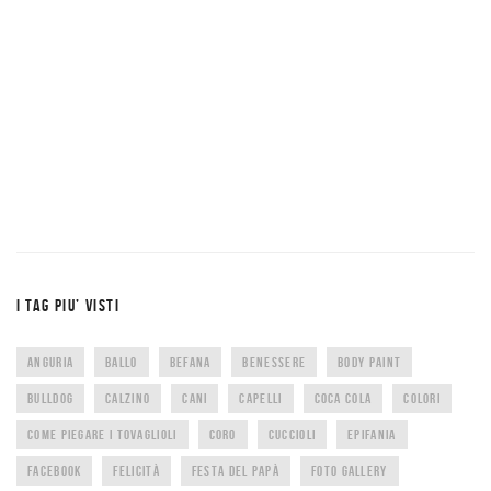
I TAG PIU’ VISTI
ANGURIA
BALLO
BEFANA
BENESSERE
BODY PAINT
BULLDOG
CALZINO
CANI
CAPELLI
COCA COLA
COLORI
COME PIEGARE I TOVAGLIOLI
CORO
CUCCIOLI
EPIFANIA
FACEBOOK
FELICITÀ
FESTA DEL PAPÀ
FOTO GALLERY