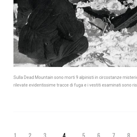
Sulla Dead Mountain sono morti 9 alpinisti in circostanze mister
rilevate evidentissime tracce di fuga e i vestiti esaminati sono ri
1
2
3
4
5
6
7
8