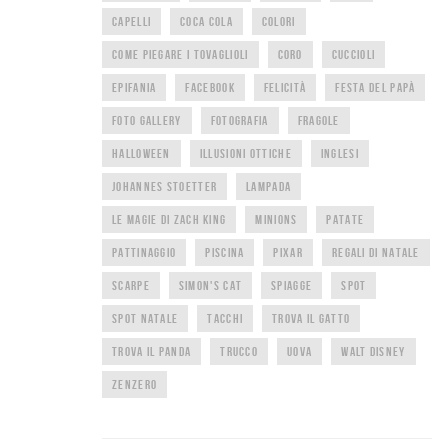
CAPELLI
COCA COLA
COLORI
COME PIEGARE I TOVAGLIOLI
CORO
CUCCIOLI
EPIFANIA
FACEBOOK
FELICITÀ
FESTA DEL PAPÀ
FOTO GALLERY
FOTOGRAFIA
FRAGOLE
HALLOWEEN
ILLUSIONI OTTICHE
INGLESI
JOHANNES STOETTER
LAMPADA
LE MAGIE DI ZACH KING
MINIONS
PATATE
PATTINAGGIO
PISCINA
PIXAR
REGALI DI NATALE
SCARPE
SIMON'S CAT
SPIAGGE
SPOT
SPOT NATALE
TACCHI
TROVA IL GATTO
TROVA IL PANDA
TRUCCO
UOVA
WALT DISNEY
ZENZERO