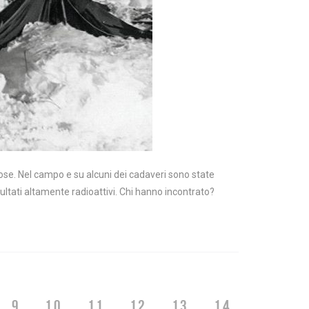
iose. Nel campo e su alcuni dei cadaveri sono state
sultati altamente radioattivi. Chi hanno incontrato?
9
10
11
12
13
14