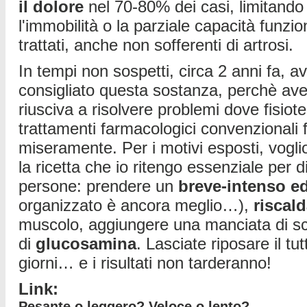
il dolore
nel 70-80% dei casi, limitando
l'immobilità o la parziale capacità funzio
trattati, anche non sofferenti di artrosi.
In tempi non sospetti, circa 2 anni fa, 
consigliato questa sostanza, perchè av
riusciva a risolvere problemi dove fisiot
trattamenti farmacologici convenzionali f
miseramente. Per i motivi esposti, vogl
la ricetta che io ritengo essenziale pe
persone: prendere un
breve-intenso e
organizzato è ancora meglio…),
riscal
muscolo, aggiungere una manciata di sc
di
glucosamina
. Lasciate riposare il tut
giorni… e i risultati non tarderanno!
Link:
Pesante o leggero? Veloce o lento?