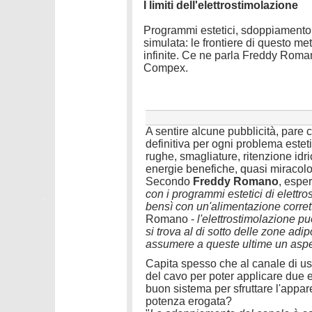
I limiti dell'elettrostimolazione
Programmi estetici, sdoppiamento e
simulata: le frontiere di questo 
infinite. Ce ne parla Freddy Roma
Compex.
A sentire alcune pubblicità, pare 
definitiva per ogni problema estet
rughe, smagliature, ritenzione idr
energie benefiche, quasi miracolo
Secondo
Freddy Romano
, espe
con i programmi estetici di elettro
bensì con un'alimentazione corrett
Romano -
l'elettrostimolazione pu
si trova al di sotto delle zone ad
assumere a queste ultime un aspet
Capita spesso che al canale di usc
del cavo per poter applicare due e
buon sistema per sfruttare l'appa
potenza erogata?