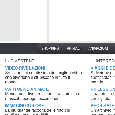
SHOPPING
ANIMALI
ANIMAZIONI
I + DIVERTENTI
I + INTERE
VIDEO RIVELAZIONI
VIAGGI E D
Selezione accuratissima dei migliori video
Selezione dei 
che divertono e stupiscono in tutto il
spettacolari, m
mondo
mondo
CARTOLINE ANIMATE
RIFLESSION
Manda una divertente cartolina animata e
Una rubrica c
musicale per ogni occasione!
consigliata.
IMMAGINI CURIOSE
AFORISMI E
La più grande raccolta delle foto più
Un archivio i
spettacolari e incredibili.
per ogni occ