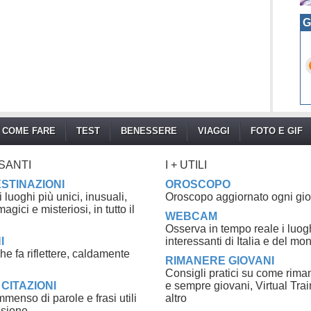
G
COME FARE
TEST
BENESSERE
VIAGGI
FOTO E GIF
SSANTI
I + UTILI
ESTINAZIONI
OROSCOPO
luoghi più unici, inusuali,
Oroscopo aggiornato ogni gi
agici e misteriosi, in tutto il
WEBCAM
Osserva in tempo reale i luog
I
interessanti di Italia e del mo
he fa riflettere, caldamente
RIMANERE GIOVANI
Consigli pratici su come rima
 CITAZIONI
e sempre giovani, Virtual Trai
mmenso di parole e frasi utili
altro
asione