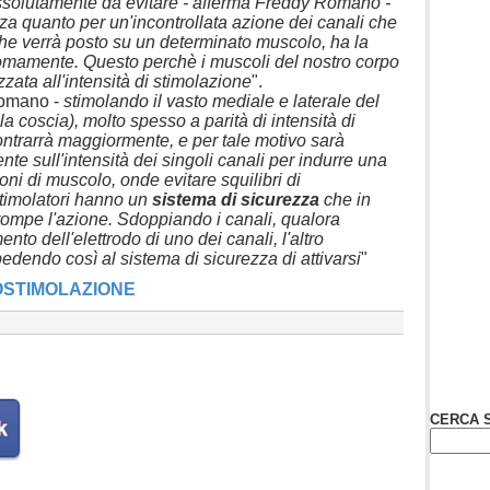
solutamente da evitare - afferma Freddy Romano -
za quanto per un'incontrollata azione dei canali che
he verrà posto su un determinato muscolo, ha la
nomamente. Questo perchè i muscoli del nostro corpo
zata all'intensità di stimolazione
".
Romano -
stimolando il vasto mediale e laterale del
a coscia), molto spesso a parità di intensità di
ontrarrà maggiormente, e per tale motivo sarà
te sull'intensità dei singoli canali per indurre una
oni di muscolo, onde evitare squilibri di
ostimolatori hanno un
sistema di sicurezza
che in
rrompe l'azione. Sdoppiando i canali, qualora
nto dell'elettrodo di uno dei canali, l'altro
edendo così al sistema di sicurezza di attivarsi
"
OSTIMOLAZIONE
CERCA S