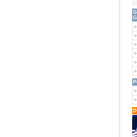
G
G
»
»
»
»
»
»
P
»
»
D