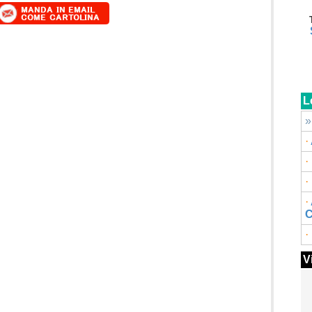
L
»
·
·
·
·
C
·
V