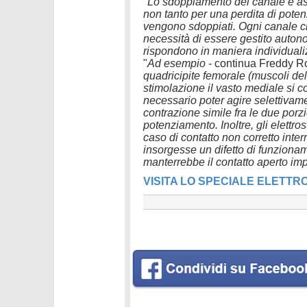
"
Lo sdoppiamento del canale è as
non tanto per una perdita di poten
vengono sdoppiati. Ogni canale c
necessità di essere gestito auto
rispondono in maniera individualiz
"
Ad esempio
- continua Freddy 
quadricipite femorale (muscoli dell
stimolazione il vasto mediale si c
necessario poter agire selettivamen
contrazione simile fra le due porzi
potenziamento. Inoltre, gli elettr
caso di contatto non corretto inte
insorgesse un difetto di funzioname
manterrebbe il contatto aperto imp
VISITA LO SPECIALE ELETTR