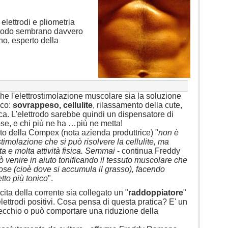
lettrodi e pliometria
metodo sembrano davvero
no, esperto della
che l'elettrostimolazione muscolare sia la soluzione
ico:
sovrappeso, cellulite
, rilassamento della cute,
ica. L'elettrodo sarebbe quindi un dispensatore di
se, e chi più ne ha …più ne metta!
rto della Compex (nota azienda produttrice) "
non è
stimolazione che si può risolvere la cellulite, ma
a e molta attività fisica. Semmai
- continua Freddy
ò venire in aiuto tonificando il tessuto muscolare che
ipose (cioè dove si accumula il grasso), facendo
to più tonico
".
ita della corrente sia collegato un "
raddoppiatore
"
lettrodi positivi. Cosa pensa di questa pratica? E' un
recchio o può comportare una riduzione della