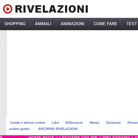
SHOPPING
ANIMALI
ANIMAZIONI
COME FARE
TEST
Guide e letture online
Libri
Riflessioni
Meteo
Dizionari
Perso
online gratis
ARCHIVIO RIVELAZIONI
HOME PAGE
>
LEGGERE ONLINE
>
RIFLESSIONI
>
G