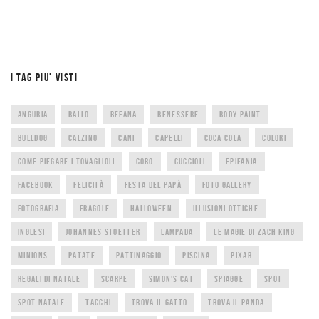
I TAG PIU’ VISTI
ANGURIA
BALLO
BEFANA
BENESSERE
BODY PAINT
BULLDOG
CALZINO
CANI
CAPELLI
COCA COLA
COLORI
COME PIEGARE I TOVAGLIOLI
CORO
CUCCIOLI
EPIFANIA
FACEBOOK
FELICITÀ
FESTA DEL PAPÀ
FOTO GALLERY
FOTOGRAFIA
FRAGOLE
HALLOWEEN
ILLUSIONI OTTICHE
INGLESI
JOHANNES STOETTER
LAMPADA
LE MAGIE DI ZACH KING
MINIONS
PATATE
PATTINAGGIO
PISCINA
PIXAR
REGALI DI NATALE
SCARPE
SIMON'S CAT
SPIAGGE
SPOT
SPOT NATALE
TACCHI
TROVA IL GATTO
TROVA IL PANDA