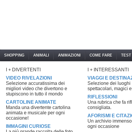
SHOPPING
ANIMALI
ANIMAZIONI
COME FARE
TEST
I + DIVERTENTI
I + INTERESSANTI
VIDEO RIVELAZIONI
VIAGGI E DESTINA
Selezione accuratissima dei
Selezione dei luoghi p
migliori video che divertono e
spettacolari, magici e
stupiscono in tutto il mondo
RIFLESSIONI
CARTOLINE ANIMATE
Una rubrica che fa ri
Manda una divertente cartolina
consigliata.
animata e musicale per ogni
AFORISMI E CITAZI
occasione!
Un archivio immenso di
IMMAGINI CURIOSE
ogni occasione
La più grande raccolta delle foto