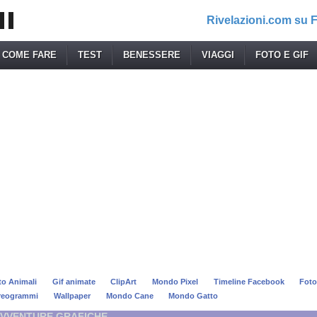
Rivelazioni.com su
COME FARE
TEST
BENESSERE
VIAGGI
FOTO E GIF
to Animali
Gif animate
ClipArt
Mondo Pixel
Timeline Facebook
Foto
reogrammi
Wallpaper
Mondo Cane
Mondo Gatto
AVVENTURE GRAFICHE