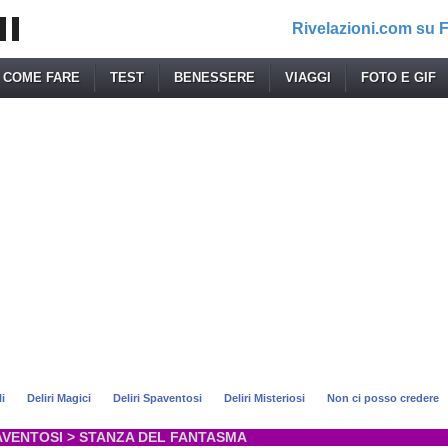
Rivelazioni.com su
COME FARE
TEST
BENESSERE
VIAGGI
FOTO E GIF
li
Deliri Magici
Deliri Spaventosi
Deliri Misteriosi
Non ci posso credere
AVENTOSI
> STANZA DEL FANTASMA