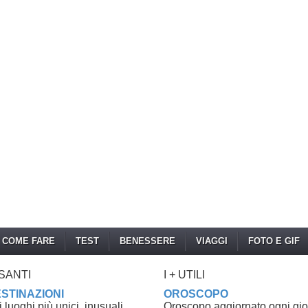
COME FARE
TEST
BENESSERE
VIAGGI
FOTO E GIF
SSANTI
I + UTILI
ESTINAZIONI
OROSCOPO
luoghi più unici, inusuali,
Oroscopo aggiornato ogni gi