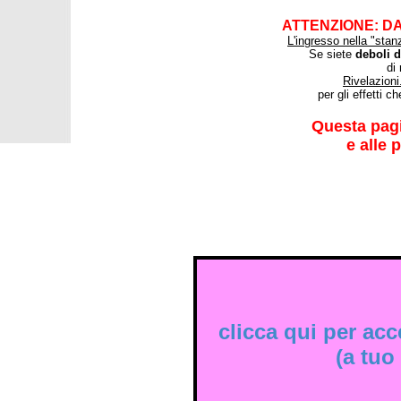
ATTENZIONE: D
L'ingresso nella "stan
Se siete
deboli d
di
Rivelazion
per gli effetti c
Questa pagi
e alle 
clicca qui per acc
(a tuo